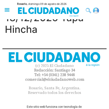
Rosario,
domingo 09 de agosto de 2026
50 años del Golpe
Festival de Cine 2026
Sobre Ruedas
Construir Rosario
18/12/2025 Tapa
Hincha
(c) 2025 El Ciudadano
Redacción: Santiago 34
Tel: +54 (0341) 238 9448
comercial@elciudadanoweb.com​
Rosario, Santa Fe, Argentina.
Reservado todos los derechos
Este sitio web funciona con tecnología de: