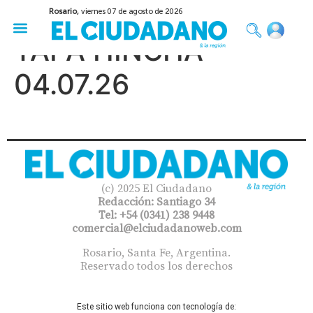
Rosario,
viernes 07 de agosto de 2026
50 años del Golpe
Festival de Cine 2026
Sobre Ruedas
Construir Rosario
TAPA HINCHA
04.07.26
(c) 2025 El Ciudadano
Redacción: Santiago 34
Tel: +54 (0341) 238 9448
comercial@elciudadanoweb.com​
Rosario, Santa Fe, Argentina.
Reservado todos los derechos
Este sitio web funciona con tecnología de: