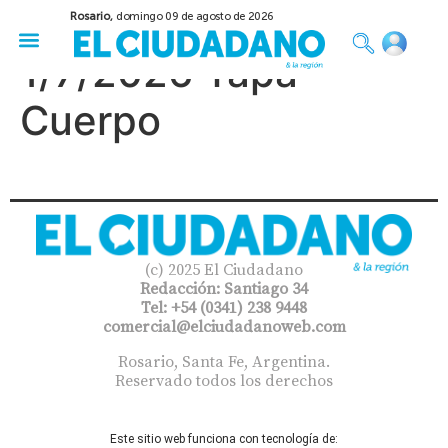
Rosario,
domingo 09 de agosto de 2026
50 años del Golpe
Festival de Cine 2026
Sobre Ruedas
Construir Rosario
1/7/2026 Tapa
Cuerpo
(c) 2025 El Ciudadano
Redacción: Santiago 34
Tel: +54 (0341) 238 9448
comercial@elciudadanoweb.com​
Rosario, Santa Fe, Argentina.
Reservado todos los derechos
Este sitio web funciona con tecnología de: