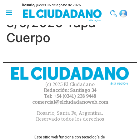
Rosario,
jueves 06 de agosto de 2026
50 años del Golpe
Festival de Cine 2026
Sobre Ruedas
Construir Rosario
8/6/2026 Tapa
Cuerpo
(c) 2025 El Ciudadano
Redacción: Santiago 34
Tel: +54 (0341) 238 9448
comercial@elciudadanoweb.com​
Rosario, Santa Fe, Argentina.
Reservado todos los derechos
Este sitio web funciona con tecnología de: