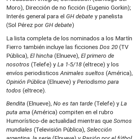
Moro), Dirección de no ficción (Eugenio Gorkin);
Interés general para el
GH debate
y panelista
(Sol Pérez por
GH debate
)
La lista completa de los nominados a los Martín
Fierro también incluye las ficciones
Dos 20
(TV
Pública),
El hincha
(Elnueve),
El primero de
nosotros
(Telefe) y
La 1-5/18
(eltrece) y los
envíos periodisticos
Animales sueltos
(América),
Opinión Pública
(Elnueve) y
Periodismo para
todos
(eltrece).
Bendita
(Elnueve),
No es tan tarde
(Telefe) y
La
puta ama
(América) compiten en el rubro
Humorístico-de actualidad mientras que
Somos
mundiales
(Televisión Pública),
Selección
argentina, la serie
(Elnueve) y
Pasión por el fútbol