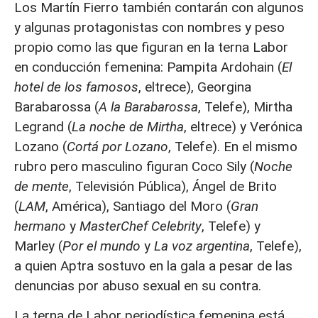
Los Martín Fierro también contarán con algunos
y algunas protagonistas con nombres y peso
propio como las que figuran en la terna Labor
en conducción femenina: Pampita Ardohain (
El
hotel de los famosos
, eltrece), Georgina
Barabarossa (
A la Barabarossa
, Telefe), Mirtha
Legrand (
La noche de Mirtha
, eltrece) y Verónica
Lozano (
Cortá por Lozano
, Telefe). En el mismo
rubro pero masculino figuran Coco Sily (
Noche
de mente
, Televisión Pública), Ángel de Brito
(
LAM
, América), Santiago del Moro (
Gran
hermano
y
MasterChef Celebrity
, Telefe) y
Marley (
Por el mundo
y
La voz argentina
, Telefe),
a quien Aptra sostuvo en la gala a pesar de las
denuncias por abuso sexual en su contra.
La terna de Labor periodística femenina está