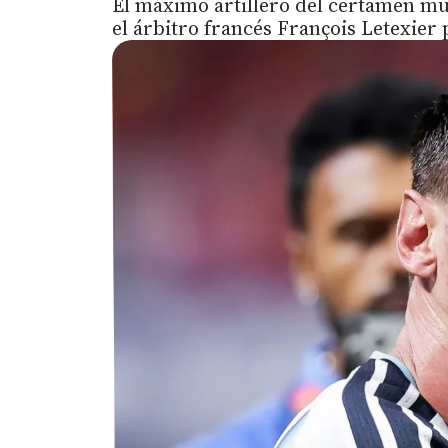
El máximo artillero del certamen mu
el árbitro francés François Letexier p