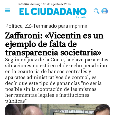
Rosario,
domingo 09 de agosto de 2026
50 años del Golpe
Festival de Cine 2026
Sobre Ruedas
Construir Rosario
Política
,
ZZ-Terminado para imprimir
Zaffaroni: «Vicentin es un
ejemplo de falta de
transparencia societaria»
Según ex juez de la Corte, la clave para estas
situaciones no está en el derecho penal sino
en la coautoría de bancos centrales y
aparatos administrativos de control, es
decir que este tipo de ganancias "no sería
posible sin la cooptación de las mismas
herramientas legales e instituciones
públicas"