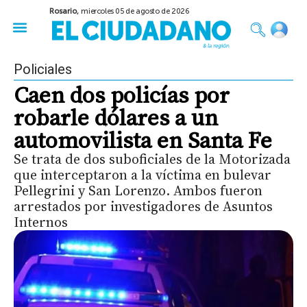
Rosario,
miercoles 05 de agosto de 2026
50 años del Golpe
Festival de Cine 2026
Sobre Ruedas
Construir Rosario
Policiales
Caen dos policías por
robarle dólares a un
automovilista en Santa Fe
Se trata de dos suboficiales de la Motorizada
que interceptaron a la víctima en bulevar
Pellegrini y San Lorenzo. Ambos fueron
arrestados por investigadores de Asuntos
Internos